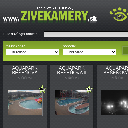
fulltextové vyhľadávanie:
mesto / obec:
pohorie:
AQUAPARK
AQUAPARK
AQUAPA
BEŠEŇOVÁ
BEŠEŇOVÁ II
BEŠEŇOVÁ 
Bešeňová
Bešeňová
Bešeňová