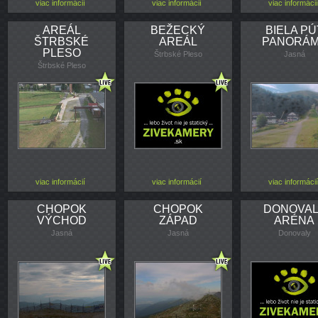
viac informácií
viac informácií
viac informácií
AREÁL
BEŽECKÝ
BIELA PÚ
ŠTRBSKÉ
AREÁL
PANORÁ
PLESO
Štrbské Pleso
Jasná
Štrbské Pleso
viac informácií
viac informácií
viac informácií
CHOPOK
CHOPOK
DONOVAL
VÝCHOD
ZÁPAD
ARÉNA
Jasná
Jasná
Donovaly