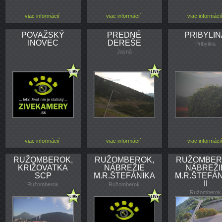
viac informácií
viac informácií
viac informácií
POVAŽSKÝ
PREDNÉ
PRIBYLI
INOVEC
DEREŠE
Pribylina
Jasná
viac informácií
viac informácií
viac informácií
RUŽOMBEROK,
RUŽOMBEROK,
RUŽOMBER
KRIŽOVATKA
NÁBREŽIE
NÁBREŽI
SCP
M.R.ŠTEFÁNIKA
M.R.ŠTEFÁ
II
Ružomberok
Ružomberok
Ružomberok