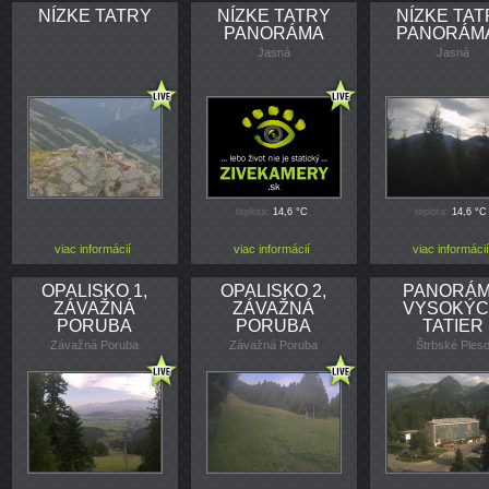
NÍZKE TATRY
NÍZKE TATRY
NÍZKE TA
PANORÁMA
PANORÁMA 
Jasná
Jasná
teplota:
14,6 °C
teplota:
14,6 °C
viac informácií
viac informácií
viac informácií
OPALISKO 1,
OPALISKO 2,
PANORÁ
ZÁVAŽNÁ
ZÁVAŽNÁ
VYSOKÝ
PORUBA
PORUBA
TATIER
Závažná Poruba
Závažná Poruba
Štrbské Ples