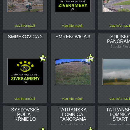
viac informácií
viac informácií
viac informácií
SMREKOVICA 2
SMREKOVICA 3
SOLISK
PANORÁ
Štrbské Ples
viac informácií
viac informácií
viac informácií
SYSĽOVSKÉ
TATRANSKÁ
TATRANS
POLIA -
LOMNICA
LOMNIC
KŔMIDLO
PANORÁMA
ŠTART
Tatranská Lomnica
Tatranská Lomn