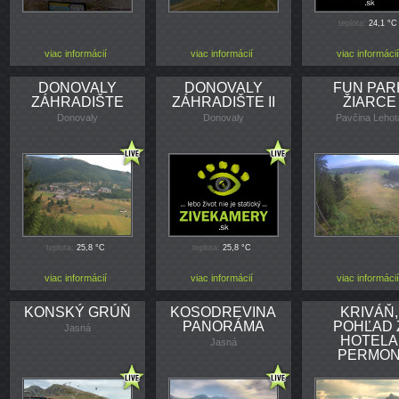
teplota:
24,1 °C
viac informácií
viac informácií
viac informácií
DONOVALY
DONOVALY
FUN PAR
ZÁHRADIŠTE
ZÁHRADIŠTE II
ŽIARCE
Donovaly
Donovaly
Pavčina Lehot
teplota:
25,8 °C
teplota:
25,8 °C
viac informácií
viac informácií
viac informácií
KONSKÝ GRÚŇ
KOSODREVINA
KRIVÁŇ,
PANORÁMA
POHĽAD 
Jasná
HOTELA
Jasná
PERMO