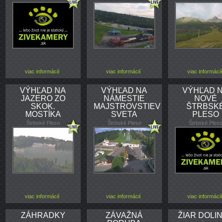
viac informácií
viac informácií
viac informácií
VÝHĽAD NA
VÝHĽAD NA
VÝHĽAD 
JAZERO ZO
NÁMESTIE
NOVÉ
SKOK.
MAJSTROVSTIEV
ŠTRBSK
MOSTÍKA
SVETA
PLESO
Štrbské Pleso
Štrbské Pleso
Štrbské Ples
viac informácií
viac informácií
viac informácií
ZÁHRADKY
ZÁVAŽNÁ
ŽIAR DOLI