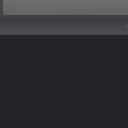
Stream
Unmute
Type
P